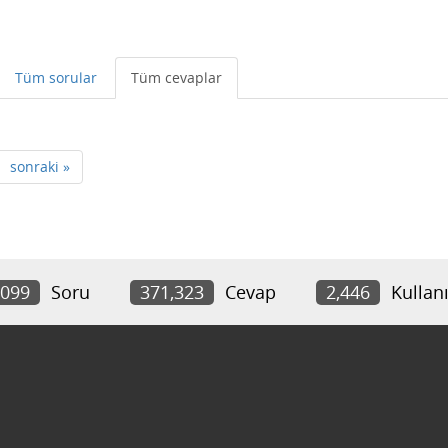
Tüm sorular
Tüm cevaplar
sonraki »
,099
Soru
371,323
Cevap
2,446
Kullanı