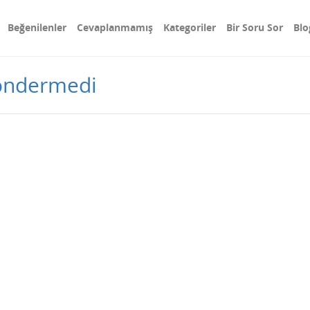
Beğenilenler
Cevaplanmamış
Kategoriler
Bir Soru Sor
Blo
göndermedi