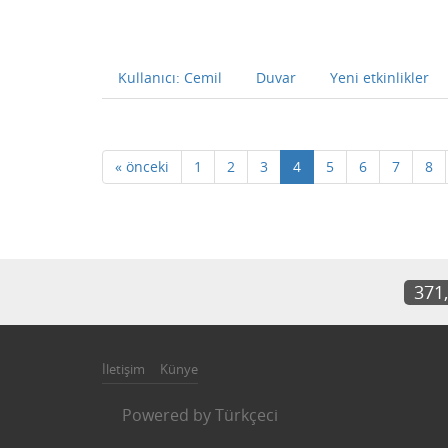
Kullanıcı: Cemil
Duvar
Yeni etkinlikler
« önceki
1
2
3
4
5
6
7
8
371
İletişim
Künye
Powered by
Türkçeci