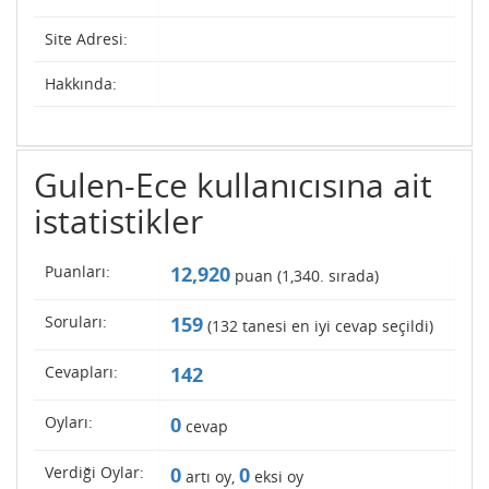
Site Adresi:
Hakkında:
Gulen-Ece kullanıcısına ait
istatistikler
Puanları:
12,920
puan (
1,340
. sırada)
Soruları:
159
(
132
tanesi en iyi cevap seçildi)
Cevapları:
142
Oyları:
0
cevap
Verdiği Oylar:
0
0
artı oy,
eksi oy