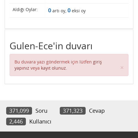
Aldığı Oylar:
0
0
artı oy,
eksi oy
Gulen-Ece'in duvarı
Bu duvara yazı göndermek için lütfen
giriş
Clos
×
yapınız
veya
kayıt olunuz
.
371,099
Soru
371,323
Cevap
2,446
Kullanıcı