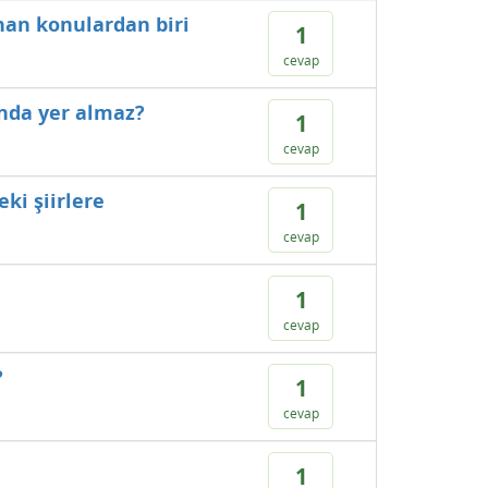
nan konulardan biri
1
cevap
ında yer almaz?
1
cevap
ki şiirlere
1
cevap
1
cevap
?
1
cevap
1