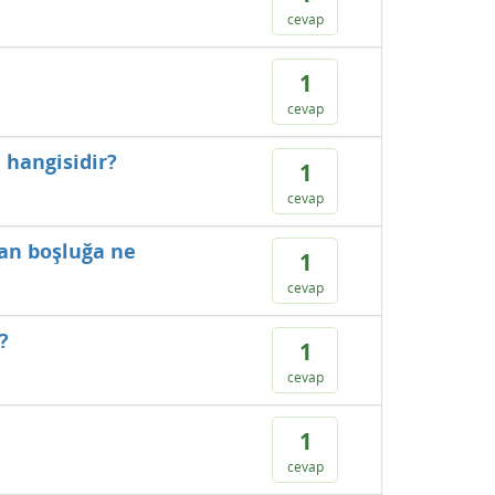
cevap
1
cevap
 hangisidir?
1
cevap
lan boşluğa ne
1
cevap
?
1
cevap
1
cevap