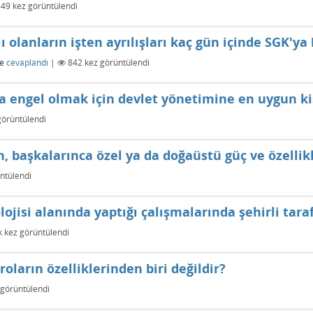
849
kez görüntülendi
olanların işten ayrılışları kaç gün içinde SGK'ya 
e
cevaplandı
|
842
kez görüntülendi
 engel olmak için devlet yönetimine en uygun kiş
örüntülendi
n, başkalarınca özel ya da doğaüstü güç ve özellikl
ntülendi
ojisi alanında yaptığı çalışmalarında şehirli tara
k
kez görüntülendi
oların özelliklerinden biri değildir?
görüntülendi