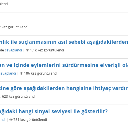
lendi
7
kez görüntülendi
nlık ile suçlanmasının asıl sebebi aşağıdakilerden
nde
cevaplandı
|
1.1k
kez görüntülendi
ran ve içinde eylemlerini sürdürmesine elverişli o
cevaplandı
|
186
kez görüntülendi
ine göre aşağıdakilerden hangisine ihtiyaç vardır
623
kez görüntülendi
ıdaki hangi sinyal seviyesi ile gösterilir?
andı
|
781
kez görüntülendi