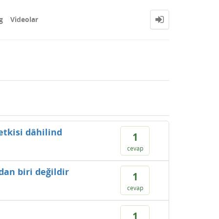
g
Videolar
etkisi dâhilind
1
cevap
an biri değildir
1
cevap
1