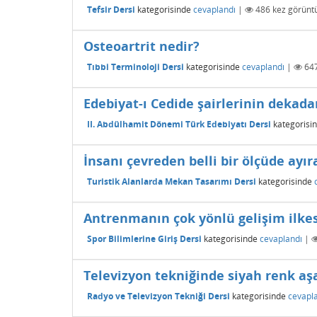
Tefsir Dersi
kategorisinde
cevaplandı
|
486
kez görüntü
Osteoartrit nedir?
Tıbbi Terminoloji Dersi
kategorisinde
cevaplandı
|
64
Edebiyat-ı Cedide şairlerinin dekada
II. Abdülhamit Dönemi Türk Edebiyatı Dersi
kategorisi
İnsanı çevreden belli bir ölçüde ayı
Turistik Alanlarda Mekan Tasarımı Dersi
kategorisinde
Antrenmanın çok yönlü gelişim ilkes
Spor Bilimlerine Giriş Dersi
kategorisinde
cevaplandı
|
Televizyon tekniğinde siyah renk aşağ
Radyo ve Televizyon Tekniği Dersi
kategorisinde
cevapl