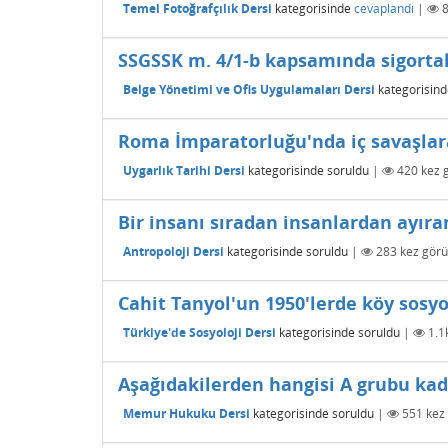
Temel Fotoğrafçılık Dersi
kategorisinde
cevaplandı
|
SSGSSK m. 4/1-b kapsamında sigortalı 
Belge Yönetimi ve Ofis Uygulamaları Dersi
kategorisind
Roma İmparatorluğu'nda iç savaşlara
Uygarlık Tarihi Dersi
kategorisinde
soruldu
|
420
kez g
Bir insanı sıradan insanlardan ayıra
Antropoloji Dersi
kategorisinde
soruldu
|
283
kez görü
Cahit Tanyol'un 1950'lerde köy sosyol
Türkiye'de Sosyoloji Dersi
kategorisinde
soruldu
|
1.1
Aşağıdakilerden hangisi A grubu kadr
Memur Hukuku Dersi
kategorisinde
soruldu
|
551
kez 