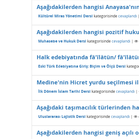
Aşağıdakilerden hangisi Anayasa'nı
Kültürel Miras Yönetimi Dersi
kategorisinde
cevaplandı
Aşağıdakilerden hangisi pozitif huk
Muhasebe ve Hukuk Dersi
kategorisinde
cevaplandı
|
Halk edebiyatında fâ'îlâtün/ fâ'îlâtü
Eski Türk Edebiyatına Giriş: Biçim ve Ölçü Dersi
kategor
Medine'nin Hicret yurdu seçilmesi ile
İlk Dönem İslam Tarihi Dersi
kategorisinde
cevaplandı
|
Aşağıdaki taşımacılık türlerinden h
Uluslararası Lojistik Dersi
kategorisinde
cevaplandı
|
Aşağıdakilerden hangisi geniş açılı ob