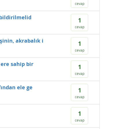
cevap
bildirilmelid
1
cevap
inin, akrabalık i
1
cevap
ere sahip bir
1
cevap
fından ele ge
1
cevap
1
cevap