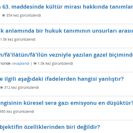
n 63. maddesinde kültür mirası hakkında tanımla
|
354
kez görüntülendi
uk anlamında bir hukuk tanımının unsurları aras
1.0k
kez görüntülendi
n/fâ'îlâtün/fâ'îlün vezniyle yazılan gazel biçiminde
isinde
cevaplandı
|
1.0k
kez görüntülendi
 ilgili aşağıdaki ifadelerden hangisi yanlıştır?
312
kez görüntülendi
angisinin küresel sera gazı emisyonu en düşüktür
495
kez görüntülendi
jektifin özelliklerinden biri değildir?