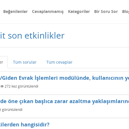
Beğenilenler
Cevaplanmamış
Kategoriler
Bir Soru Sor
Blo
t son etkinlikler
er
Tüm sorular
Tüm cevaplar
n/Giden Evrak İşlemleri modülünde, kullanıcının y
|
272
kez görüntülendi
de öne çıkan başlıca zarar azaltma yaklaşımlarınd
 görüntülendi
ilerden hangisidir?