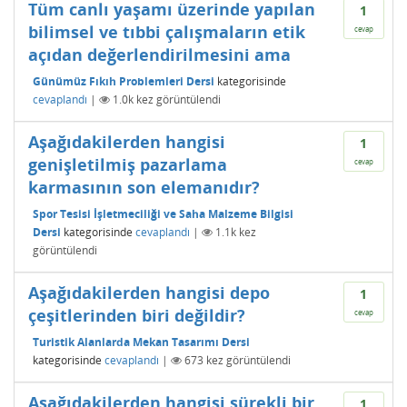
Tüm canlı yaşamı üzerinde yapılan
1
bilimsel ve tıbbi çalışmaların etik
cevap
açıdan değerlendirilmesini ama
Günümüz Fıkıh Problemleri Dersi
kategorisinde
cevaplandı
|
1.0k
kez görüntülendi
Aşağıdakilerden hangisi
1
genişletilmiş pazarlama
cevap
karmasının son elemanıdır?
Spor Tesisi İşletmeciliği ve Saha Malzeme Bilgisi
Dersi
kategorisinde
cevaplandı
|
1.1k
kez
görüntülendi
Aşağıdakilerden hangisi depo
1
çeşitlerinden biri değildir?
cevap
Turistik Alanlarda Mekan Tasarımı Dersi
kategorisinde
cevaplandı
|
673
kez görüntülendi
Aşağıdakilerden hangisi sürekli bir
1