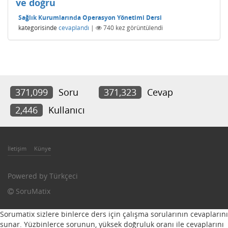
ve doğru
Sağlık Kurumlarında Operasyon Yönetimi Dersi
kategorisinde
cevaplandı
|
740
kez görüntülendi
371,099
Soru
371,323
Cevap
2,446
Kullanıcı
İletişim
Künye
Powered by
Türkçeci
SoruMatix
Sorumatix sizlere binlerce ders için çalışma sorularının cevaplarını
sunar. Yüzbinlerce sorunun, yüksek doğruluk oranı ile cevaplarını