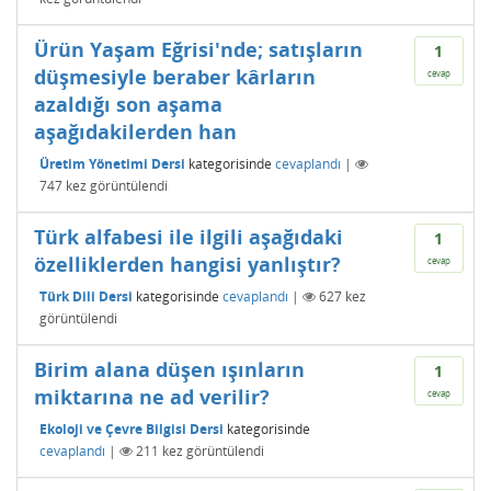
Ürün Yaşam Eğrisi'nde; satışların
1
düşmesiyle beraber kârların
cevap
azaldığı son aşama
aşağıdakilerden han
Üretim Yönetimi Dersi
kategorisinde
cevaplandı
|
747
kez görüntülendi
Türk alfabesi ile ilgili aşağıdaki
1
özelliklerden hangisi yanlıştır?
cevap
Türk Dili Dersi
kategorisinde
cevaplandı
|
627
kez
görüntülendi
Birim alana düşen ışınların
1
miktarına ne ad verilir?
cevap
Ekoloji ve Çevre Bilgisi Dersi
kategorisinde
cevaplandı
|
211
kez görüntülendi