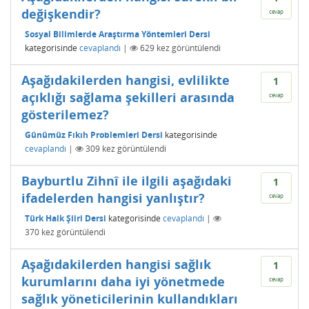
değişkendir?
cevap
Sosyal Bilimlerde Araştırma Yöntemleri Dersi
kategorisinde
cevaplandı
|
629
kez görüntülendi
Aşağıdakilerden hangisi, evlilikte
1
açıklığı sağlama şekilleri arasında
cevap
gösterilemez?
Günümüz Fıkıh Problemleri Dersi
kategorisinde
cevaplandı
|
309
kez görüntülendi
Bayburtlu Zihnî ile ilgili aşağıdaki
1
ifadelerden hangisi yanlıştır?
cevap
Türk Halk Şiiri Dersi
kategorisinde
cevaplandı
|
370
kez görüntülendi
Aşağıdakilerden hangisi sağlık
1
kurumlarını daha iyi yönetmede
cevap
sağlık yöneticilerinin kullandıkları