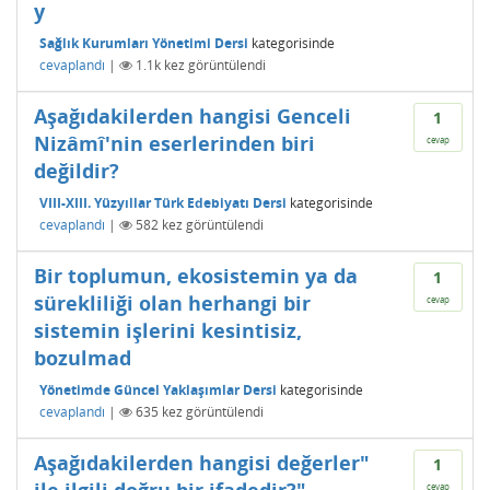
y
Sağlık Kurumları Yönetimi Dersi
kategorisinde
cevaplandı
|
1.1k
kez görüntülendi
Aşağıdakilerden hangisi Genceli
1
Nizâmî'nin eserlerinden biri
cevap
değildir?
VIII-XIII. Yüzyıllar Türk Edebiyatı Dersi
kategorisinde
cevaplandı
|
582
kez görüntülendi
Bir toplumun, ekosistemin ya da
1
sürekliliği olan herhangi bir
cevap
sistemin işlerini kesintisiz,
bozulmad
Yönetimde Güncel Yaklaşımlar Dersi
kategorisinde
cevaplandı
|
635
kez görüntülendi
Aşağıdakilerden hangisi değerler"
1
cevap