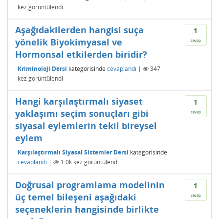
kez görüntülendi
Aşağıdakilerden hangisi suça
1
yönelik Biyokimyasal ve
cevap
Hormonsal etkilerden biridir?
Kriminoloji Dersi
kategorisinde
cevaplandı
|
347
kez görüntülendi
Hangi karşılaştırmalı siyaset
1
yaklaşımı seçim sonuçları gibi
cevap
siyasal eylemlerin tekil bireysel
eylem
Karşılaştırmalı Siyasal Sistemler Dersi
kategorisinde
cevaplandı
|
1.0k
kez görüntülendi
Doğrusal programlama modelinin
1
üç temel bileşeni aşağıdaki
cevap
seçeneklerin hangisinde birlikte