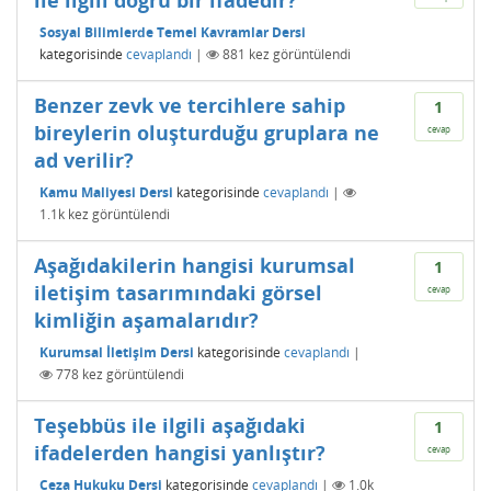
ile ilgili doğru bir ifadedir?"
Sosyal Bilimlerde Temel Kavramlar Dersi
kategorisinde
cevaplandı
|
881
kez görüntülendi
Benzer zevk ve tercihlere sahip
1
bireylerin oluşturduğu gruplara ne
cevap
ad verilir?
Kamu Maliyesi Dersi
kategorisinde
cevaplandı
|
1.1k
kez görüntülendi
Aşağıdakilerin hangisi kurumsal
1
iletişim tasarımındaki görsel
cevap
kimliğin aşamalarıdır?
Kurumsal İletişim Dersi
kategorisinde
cevaplandı
|
778
kez görüntülendi
Teşebbüs ile ilgili aşağıdaki
1
ifadelerden hangisi yanlıştır?
cevap
Ceza Hukuku Dersi
kategorisinde
cevaplandı
|
1.0k