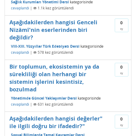
Sağlık Kurumları Yönetimi Dersi
kategorisinde
cevaplandı
|
1.1k
kez görüntülendi
Aşağıdakilerden hangisi Genceli
0
Nizâmî'nin eserlerinden biri
oy
değildir?
VIII-XIII. Yüzyıllar Türk Edebiyatı Dersi
kategorisinde
cevaplandı
|
578
kez görüntülendi
Bir toplumun, ekosistemin ya da
0
sürekliliği olan herhangi bir
oy
sistemin işlerini kesintisiz,
bozulmad
Yönetimde Güncel Yaklaşımlar Dersi
kategorisinde
cevaplandı
|
631
kez görüntülendi
Aşağıdakilerden hangisi değerler"
0
ile ilgili doğru bir ifadedir?"
oy
Sosyal Bilimlerde Temel Kavramlar Dersi