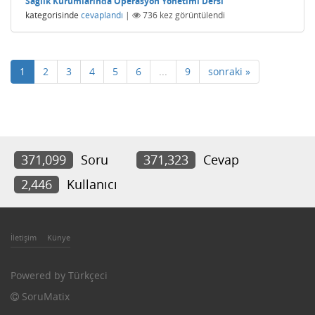
Sağlık Kurumlarında Operasyon Yönetimi Dersi
kategorisinde
cevaplandı
|
736
kez görüntülendi
1
2
3
4
5
6
...
9
sonraki »
371,099
Soru
371,323
Cevap
2,446
Kullanıcı
İletişim
Künye
Powered by
Türkçeci
SoruMatix