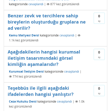
kategorisinde
cevaplandı
|
877
kez görüntülendi
Benzer zevk ve tercihlere sahip
0
bireylerin oluşturduğu gruplara ne
oy
ad verilir?
Kamu Maliyesi Dersi
kategorisinde
cevaplandı
|
1.1k
kez görüntülendi
Aşağıdakilerin hangisi kurumsal
0
iletişim tasarımındaki görsel
oy
kimliğin aşamalarıdır?
Kurumsal İletişim Dersi
kategorisinde
cevaplandı
|
774
kez görüntülendi
Teşebbüs ile ilgili aşağıdaki
0
ifadelerden hangisi yanlıştır?
oy
Ceza Hukuku Dersi
kategorisinde
cevaplandı
|
1.0k
kez görüntülendi