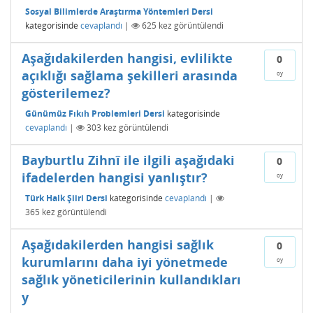
Sosyal Bilimlerde Araştırma Yöntemleri Dersi
kategorisinde
cevaplandı
|
625
kez görüntülendi
Aşağıdakilerden hangisi, evlilikte
0
açıklığı sağlama şekilleri arasında
oy
gösterilemez?
Günümüz Fıkıh Problemleri Dersi
kategorisinde
cevaplandı
|
303
kez görüntülendi
Bayburtlu Zihnî ile ilgili aşağıdaki
0
ifadelerden hangisi yanlıştır?
oy
Türk Halk Şiiri Dersi
kategorisinde
cevaplandı
|
365
kez görüntülendi
Aşağıdakilerden hangisi sağlık
0
kurumlarını daha iyi yönetmede
oy
sağlık yöneticilerinin kullandıkları
y