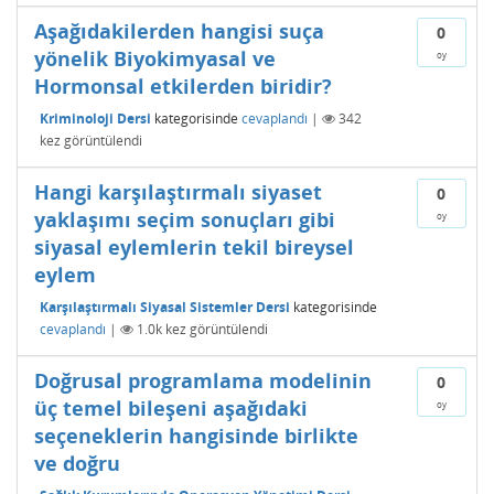
Aşağıdakilerden hangisi suça
0
yönelik Biyokimyasal ve
oy
Hormonsal etkilerden biridir?
Kriminoloji Dersi
kategorisinde
cevaplandı
|
342
kez görüntülendi
Hangi karşılaştırmalı siyaset
0
yaklaşımı seçim sonuçları gibi
oy
siyasal eylemlerin tekil bireysel
eylem
Karşılaştırmalı Siyasal Sistemler Dersi
kategorisinde
cevaplandı
|
1.0k
kez görüntülendi
Doğrusal programlama modelinin
0
üç temel bileşeni aşağıdaki
oy
seçeneklerin hangisinde birlikte
ve doğru