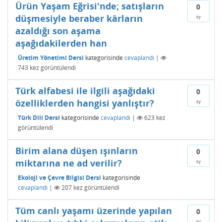
Ürün Yaşam Eğrisi'nde; satışların
0
düşmesiyle beraber kârların
oy
azaldığı son aşama
aşağıdakilerden han
Üretim Yönetimi Dersi
kategorisinde
cevaplandı
|
743
kez görüntülendi
Türk alfabesi ile ilgili aşağıdaki
0
özelliklerden hangisi yanlıştır?
oy
Türk Dili Dersi
kategorisinde
cevaplandı
|
623
kez
görüntülendi
Birim alana düşen ışınların
0
miktarına ne ad verilir?
oy
Ekoloji ve Çevre Bilgisi Dersi
kategorisinde
cevaplandı
|
207
kez görüntülendi
Tüm canlı yaşamı üzerinde yapılan
0
oy