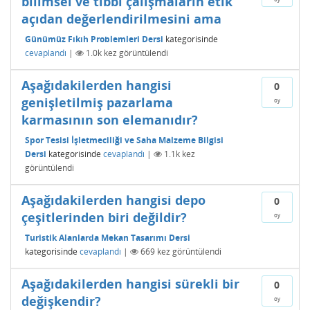
bilimsel ve tıbbi çalışmaların etik
açıdan değerlendirilmesini ama
Günümüz Fıkıh Problemleri Dersi
kategorisinde
cevaplandı
|
1.0k
kez görüntülendi
Aşağıdakilerden hangisi
0
genişletilmiş pazarlama
oy
karmasının son elemanıdır?
Spor Tesisi İşletmeciliği ve Saha Malzeme Bilgisi
Dersi
kategorisinde
cevaplandı
|
1.1k
kez
görüntülendi
Aşağıdakilerden hangisi depo
0
çeşitlerinden biri değildir?
oy
Turistik Alanlarda Mekan Tasarımı Dersi
kategorisinde
cevaplandı
|
669
kez görüntülendi
Aşağıdakilerden hangisi sürekli bir
0
değişkendir?
oy