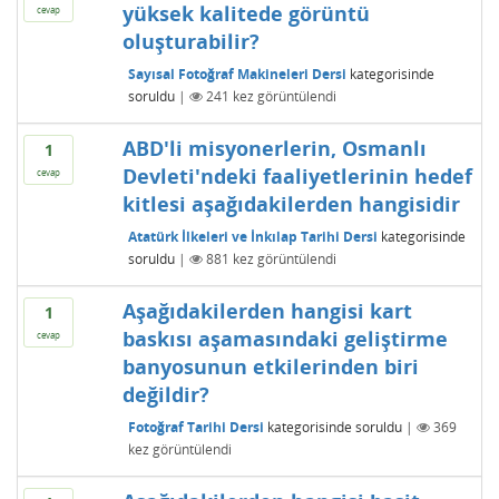
yüksek kalitede görüntü
cevap
oluşturabilir?
Sayısal Fotoğraf Makineleri Dersi
kategorisinde
soruldu
|
241
kez görüntülendi
ABD'li misyonerlerin, Osmanlı
1
Devleti'ndeki faaliyetlerinin hedef
cevap
kitlesi aşağıdakilerden hangisidir
Atatürk İlkeleri ve İnkılap Tarihi Dersi
kategorisinde
soruldu
|
881
kez görüntülendi
Aşağıdakilerden hangisi kart
1
baskısı aşamasındaki geliştirme
cevap
banyosunun etkilerinden biri
değildir?
Fotoğraf Tarihi Dersi
kategorisinde
soruldu
|
369
kez görüntülendi