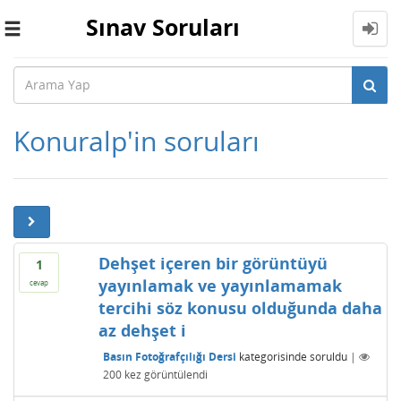
Sınav Soruları
Toggle
navigation
Konuralp'in soruları
Dehşet içeren bir görüntüyü
1
yayınlamak ve yayınlamamak
cevap
tercihi söz konusu olduğunda daha
az dehşet i
Basın Fotoğrafçılığı Dersi
kategorisinde
soruldu
|
200
kez görüntülendi