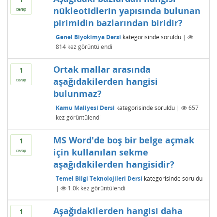
nükleotidlerin yapısında bulunan
cevap
pirimidin bazlarından biridir?
Genel Biyokimya Dersi
kategorisinde
soruldu
|
814
kez görüntülendi
Ortak mallar arasında
1
aşağıdakilerden hangisi
cevap
bulunmaz?
Kamu Maliyesi Dersi
kategorisinde
soruldu
|
657
kez görüntülendi
MS Word'de boş bir belge açmak
1
için kullanılan sekme
cevap
aşağıdakilerden hangisidir?
Temel Bilgi Teknolojileri Dersi
kategorisinde
soruldu
|
1.0k
kez görüntülendi
Aşağıdakilerden hangisi daha
1