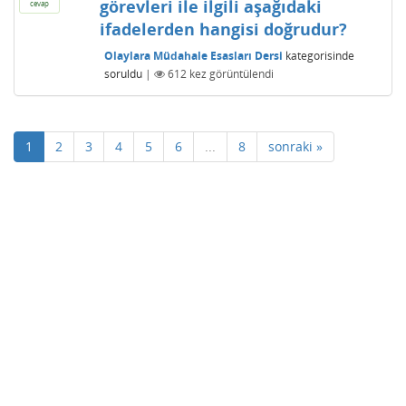
görevleri ile ilgili aşağıdaki
cevap
ifadelerden hangisi doğrudur?
Olaylara Müdahale Esasları Dersi
kategorisinde
soruldu
|
612
kez görüntülendi
1
2
3
4
5
6
...
8
sonraki »