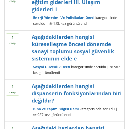
eğitim giderleri III. Ulaşım
cevap
giderleri I
Enerji Yönetimi Ve Politikalari Dersi
kategorisinde
soruldu
|
1.0k
kez görüntülendi
Aşağıdakilerden hangisi
1
küreselleşme öncesi dönemde
cevap
sanayi toplumu sosyal güvenlik
sisteminin elde e
Sosyal Güvenlik Dersi
kategorisinde
soruldu
|
582
kez görüntülendi
Aşağıdakilerden hangisi
1
dispanserin fonksiyonlarından biri
cevap
değildir?
Bina ve Yapım Bilgisi Dersi
kategorisinde
soruldu
|
937
kez görüntülendi
Aşağıdaki bazlardan hangisi
1