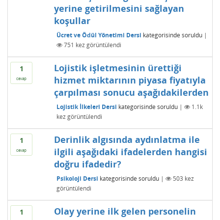
yerine getirilmesini sağlayan
koşullar
Ücret ve Ödül Yönetimi Dersi
kategorisinde
soruldu
|
751
kez görüntülendi
Lojistik işletmesinin ürettiği
1
hizmet miktarının piyasa fiyatıyla
cevap
çarpılması sonucu aşağıdakilerden
Lojistik İlkeleri Dersi
kategorisinde
soruldu
|
1.1k
kez görüntülendi
Derinlik algısında aydınlatma ile
1
ilgili aşağıdaki ifadelerden hangisi
cevap
doğru ifadedir?
Psikoloji Dersi
kategorisinde
soruldu
|
503
kez
görüntülendi
Olay yerine ilk gelen personelin
1