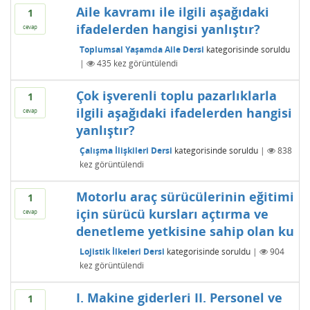
Aile kavramı ile ilgili aşağıdaki
1
ifadelerden hangisi yanlıştır?
cevap
Toplumsal Yaşamda Aile Dersi
kategorisinde
soruldu
|
435
kez görüntülendi
Çok işverenli toplu pazarlıklarla
1
ilgili aşağıdaki ifadelerden hangisi
cevap
yanlıştır?
Çalışma İlişkileri Dersi
kategorisinde
soruldu
|
838
kez görüntülendi
Motorlu araç sürücülerinin eğitimi
1
için sürücü kursları açtırma ve
cevap
denetleme yetkisine sahip olan ku
Lojistik İlkeleri Dersi
kategorisinde
soruldu
|
904
kez görüntülendi
I. Makine giderleri II. Personel ve
1