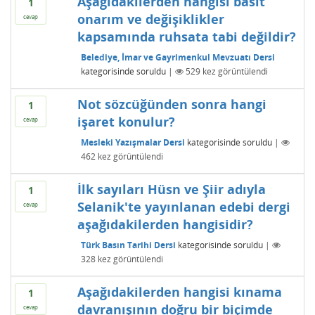
Aşağıdakilerden hangisi basit
1
onarım ve değişiklikler
cevap
kapsamında ruhsata tabi değildir?
Belediye, İmar ve Gayrimenkul Mevzuatı Dersi
kategorisinde
soruldu
|
529
kez görüntülendi
Not sözcüğünden sonra hangi
1
işaret konulur?
cevap
Mesleki Yazışmalar Dersi
kategorisinde
soruldu
|
462
kez görüntülendi
İlk sayıları Hüsn ve Şiir adıyla
1
Selanik'te yayınlanan edebi dergi
cevap
aşağıdakilerden hangisidir?
Türk Basın Tarihi Dersi
kategorisinde
soruldu
|
328
kez görüntülendi
Aşağıdakilerden hangisi kınama
1
davranışının doğru bir biçimde
cevap