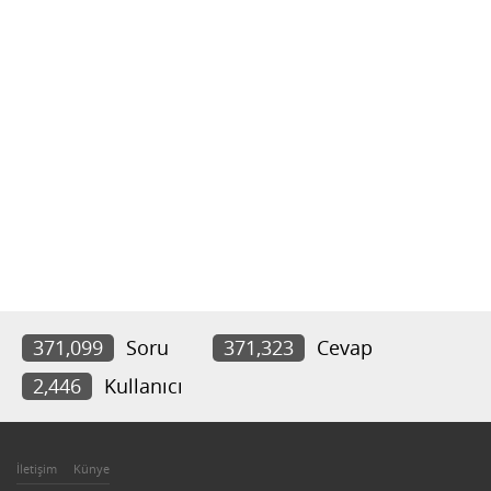
371,099
Soru
371,323
Cevap
2,446
Kullanıcı
İletişim
Künye